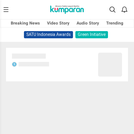
Breaking News
Video Story
Audio Story
Trending
SATU Indonesia Awards
Green Initiative
Sedang memuat...
Sedang memuat...
S