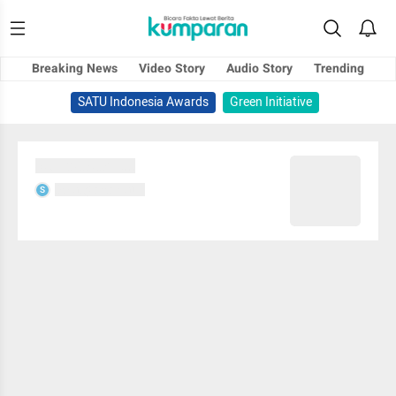
Breaking News
Video Story
Audio Story
Trending
SATU Indonesia Awards
Green Initiative
Sedang memuat...
Sedang memuat...
S