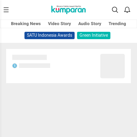
Breaking News
Video Story
Audio Story
Trending
SATU Indonesia Awards
Green Initiative
Sedang memuat...
Sedang memuat...
S