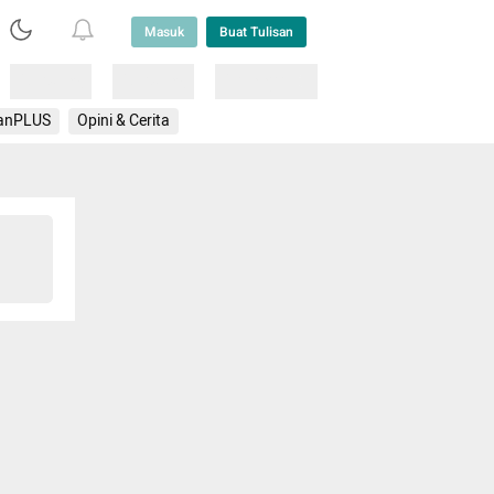
Masuk
Buat Tulisan
Loading
Loading
Lainnya
anPLUS
Opini & Cerita