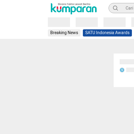
Pencarian
Loading
Loading
Loading
Breaking News
SATU Indonesia Awards
Sedang
Seda
S