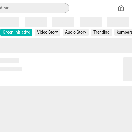
Loading
Loading
Loading
Loading
Loading
Green Initiative
Video Story
Audio Story
Trending
kumpar
 memuat...
ng memuat...