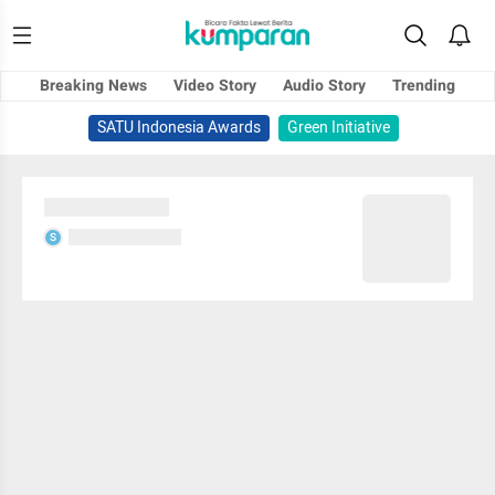
Breaking News
Video Story
Audio Story
Trending
SATU Indonesia Awards
Green Initiative
Sedang memuat...
Sedang memuat...
S