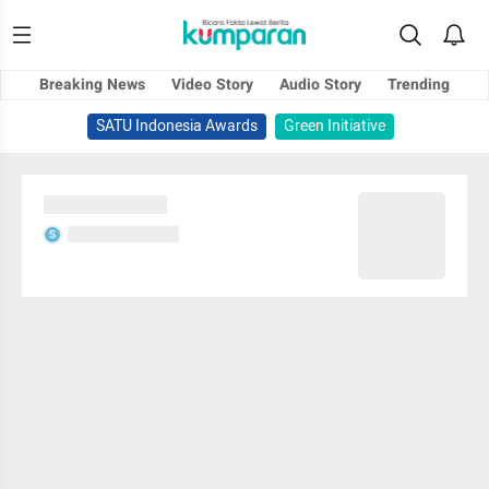
Breaking News
Video Story
Audio Story
Trending
SATU Indonesia Awards
Green Initiative
Sedang memuat...
Sedang memuat...
S