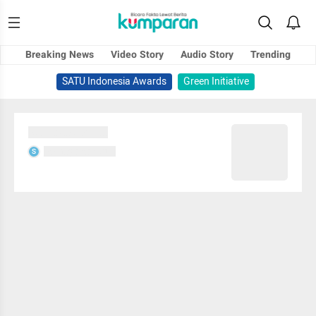
Breaking News
Video Story
Audio Story
Trending
SATU Indonesia Awards
Green Initiative
Sedang memuat...
Sedang memuat...
S