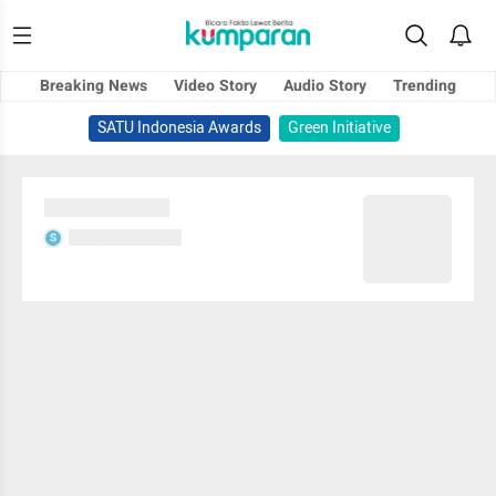
Breaking News
Video Story
Audio Story
Trending
SATU Indonesia Awards
Green Initiative
Sedang memuat...
Sedang memuat...
S