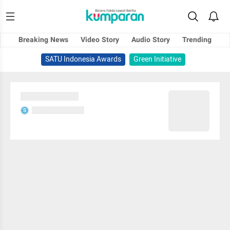
Breaking News
Video Story
Audio Story
Trending
SATU Indonesia Awards
Green Initiative
Sedang memuat...
Sedang memuat...
S