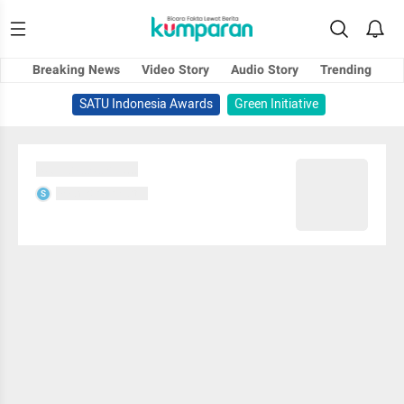
Breaking News
Video Story
Audio Story
Trending
SATU Indonesia Awards
Green Initiative
Sedang memuat...
Sedang memuat...
S