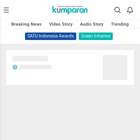
Breaking News
Video Story
Audio Story
Trending
SATU Indonesia Awards
Green Initiative
Sedang memuat...
Sedang memuat...
S