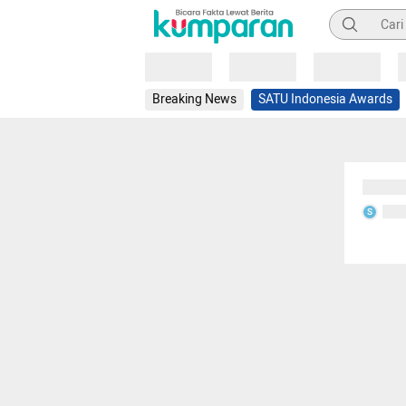
Pencarian
Loading
Loading
Loading
Breaking News
SATU Indonesia Awards
Sedang
Seda
S