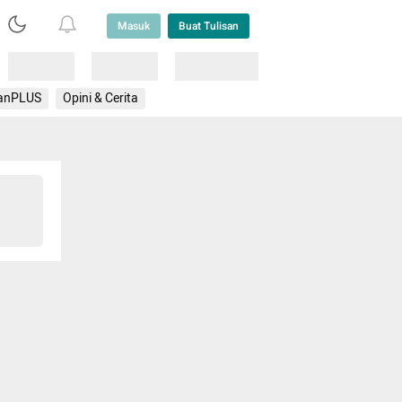
Masuk
Buat Tulisan
Loading
Loading
Lainnya
anPLUS
Opini & Cerita