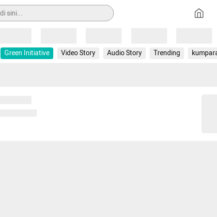
Loading
Loading
Loading
Loading
Loading
Green Initiative
Video Story
Audio Story
Trending
kumpar
 memuat...
ng memuat...