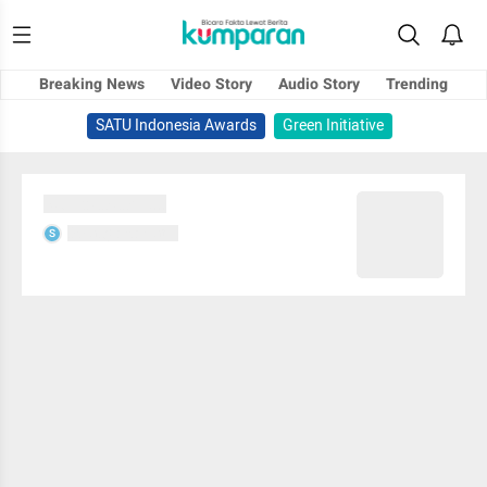
Breaking News
Video Story
Audio Story
Trending
SATU Indonesia Awards
Green Initiative
Sedang memuat...
Sedang memuat...
S