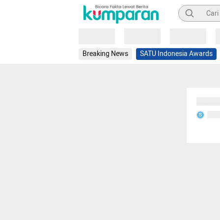
Pencarian
Loading
Loading
Loading
Breaking News
SATU Indonesia Awards
Sedang
Seda
S