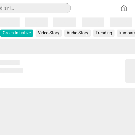
Loading
Loading
Loading
Loading
Loading
Green Initiative
Video Story
Audio Story
Trending
kumpar
 memuat...
ng memuat...