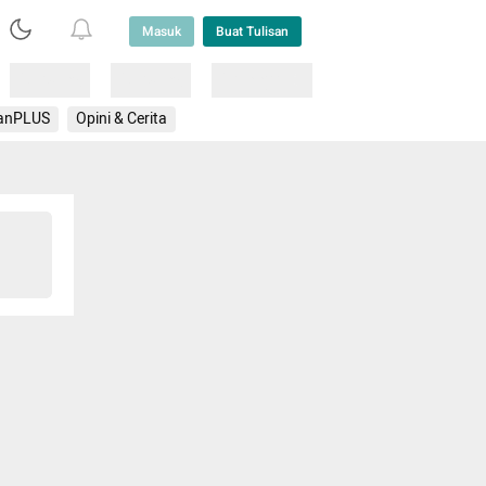
Masuk
Buat Tulisan
Loading
Loading
Lainnya
anPLUS
Opini & Cerita