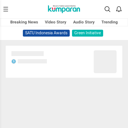
Breaking News
Video Story
Audio Story
Trending
SATU Indonesia Awards
Green Initiative
Sedang memuat...
Sedang memuat...
S