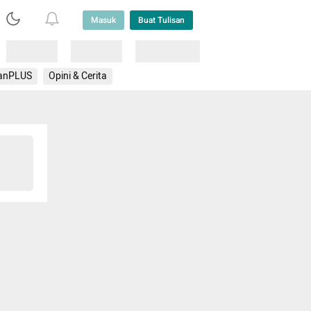
Masuk
Buat Tulisan
Loading
Loading
Lainnya
anPLUS
Opini & Cerita