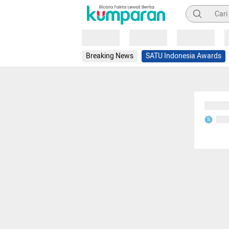
Pencarian
Loading
Loading
Loading
Breaking News
SATU Indonesia Awards
Sedang
Seda
S