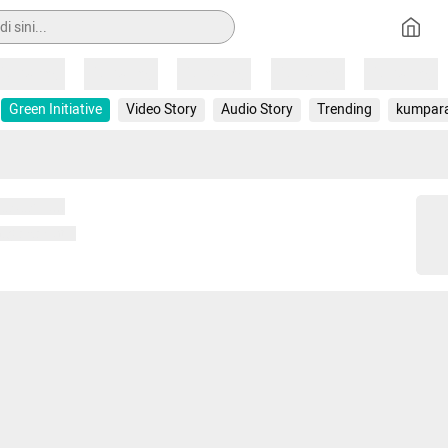
Loading
Loading
Loading
Loading
Loading
Green Initiative
Video Story
Audio Story
Trending
kumpar
 memuat...
ng memuat...