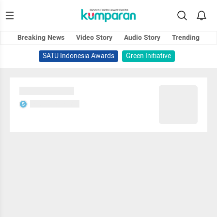
Breaking News
Video Story
Audio Story
Trending
SATU Indonesia Awards
Green Initiative
Sedang memuat...
Sedang memuat...
S