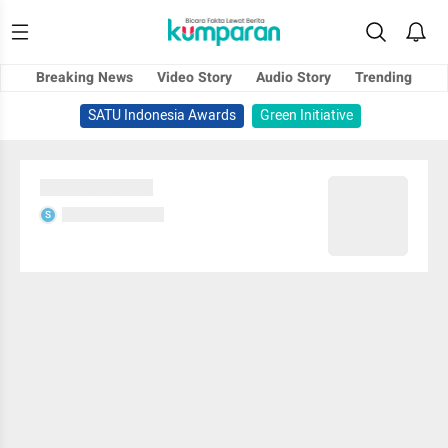
Breaking News
Video Story
Audio Story
Trending
SATU Indonesia Awards
Green Initiative
Sedang memuat...
Sedang memuat...
S