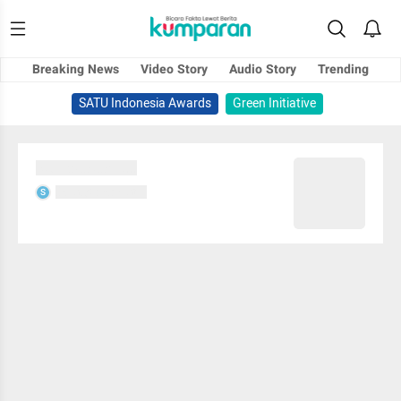
Breaking News
Video Story
Audio Story
Trending
SATU Indonesia Awards
Green Initiative
Sedang memuat...
Sedang memuat...
S