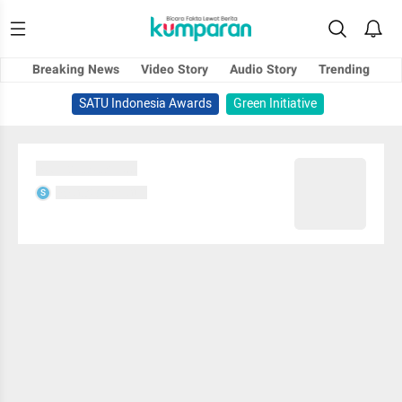
Breaking News
Video Story
Audio Story
Trending
SATU Indonesia Awards
Green Initiative
Sedang memuat...
Sedang memuat...
S