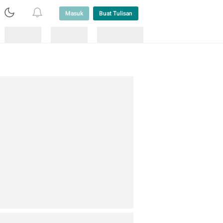
Masuk
Buat Tulisan
Loading
Loading
Lainnya