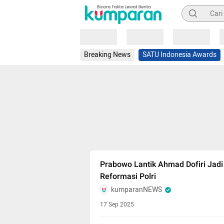
Pencarian
Loading
Loading
Loading
Breaking News
SATU Indonesia Awards
Prabowo Lantik Ahmad Dofiri Jad
Reformasi Polri
kumparanNEWS
17 Sep 2025