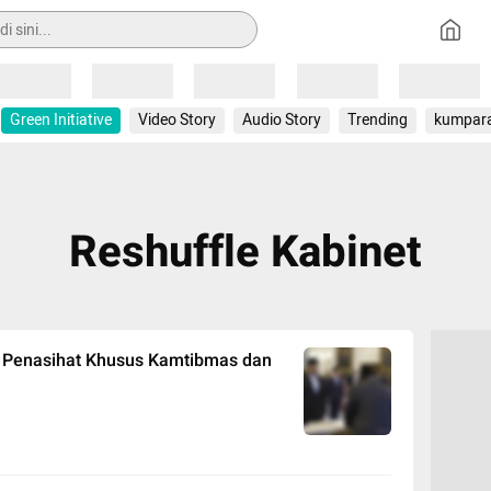
Loading
Loading
Loading
Loading
Loading
Green Initiative
Video Story
Audio Story
Trending
kumpar
Reshuffle Kabinet
i Penasihat Khusus Kamtibmas dan