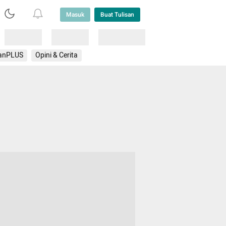
Masuk
Buat Tulisan
Loading
Loading
Lainnya
anPLUS
Opini & Cerita