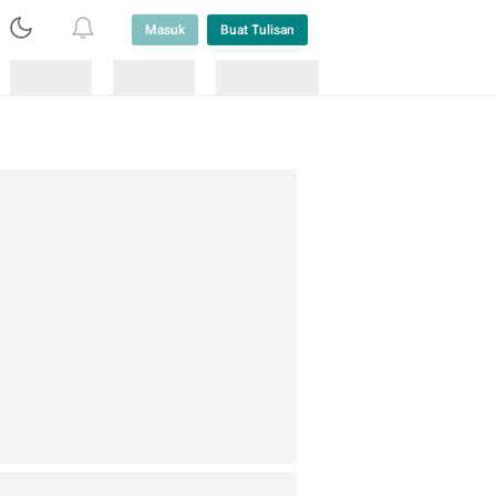
Masuk
Buat Tulisan
Loading
Loading
Lainnya