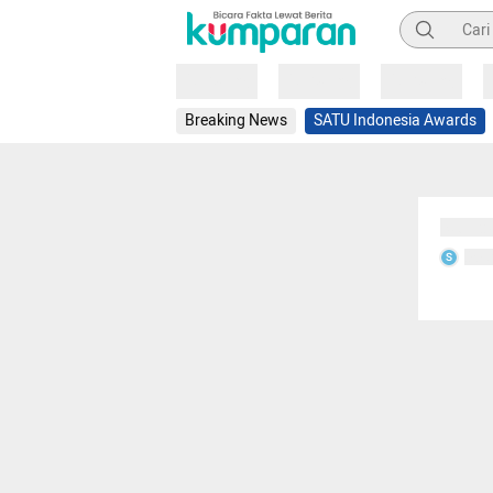
Pencarian
Loading
Loading
Loading
Breaking News
SATU Indonesia Awards
Sedang
Seda
S