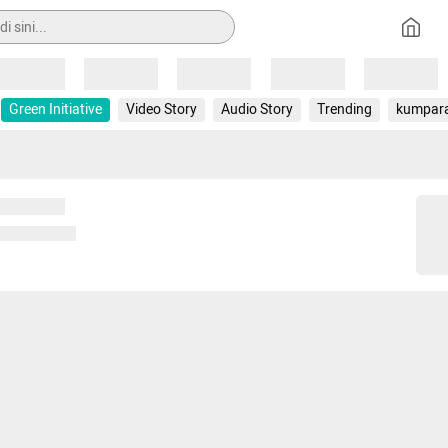
Loading
Loading
Loading
Loading
Loading
Green Initiative
Video Story
Audio Story
Trending
kumpar
 memuat...
ng memuat...