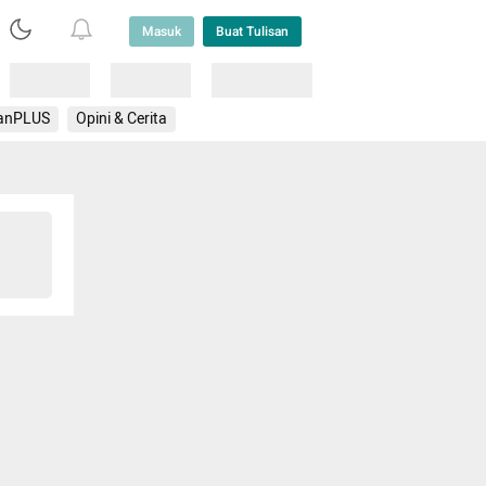
Masuk
Buat Tulisan
Loading
Loading
Lainnya
anPLUS
Opini & Cerita