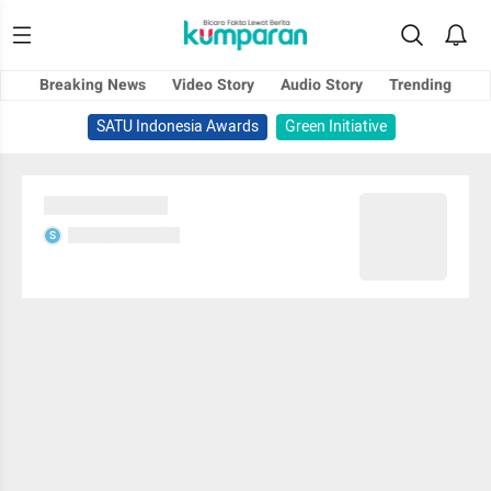
Breaking News
Video Story
Audio Story
Trending
SATU Indonesia Awards
Green Initiative
Sedang memuat...
Sedang memuat...
S