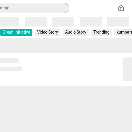
Loading
Loading
Loading
Loading
Loading
Green Initiative
Video Story
Audio Story
Trending
kumpar
 memuat...
ng memuat...