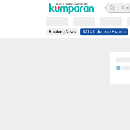
Pencarian
Loading
Loading
Loading
Breaking News
SATU Indonesia Awards
Sedang
Seda
S