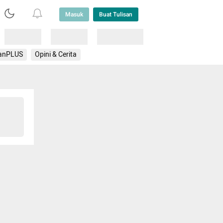
Masuk
Buat Tulisan
Loading
Loading
Lainnya
anPLUS
Opini & Cerita