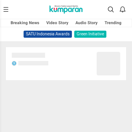
Breaking News
Video Story
Audio Story
Trending
SATU Indonesia Awards
Green Initiative
Sedang memuat...
Sedang memuat...
S