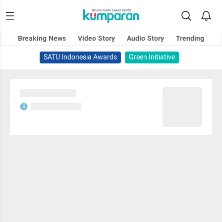
Breaking News
Video Story
Audio Story
Trending
SATU Indonesia Awards
Green Initiative
Sedang memuat...
Sedang memuat...
S