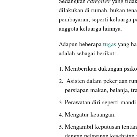
Sedangkan 
caregiver
 yang tida
dilakukan di rumah, bukan tena
pembayaran, seperti keluarga pen
anggota keluarga lainnya.
Adapun beberapa
 tugas
 yang ha
adalah sebagai berikut:
Memberikan dukungan psikol
 Asisten dalam pekerjaan rumah tangga seperti pembersihan rumah, 
persiapan makan, belanja, tra
Perawatan diri seperti mand
Mengatur keuangan.
Mengambil keputusan tentan
dengan pelayanan kesehatan 