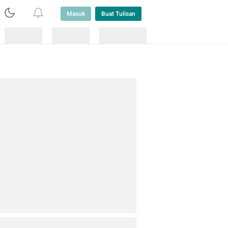
Masuk
Buat Tulisan
Loading
Loading
Lainnya