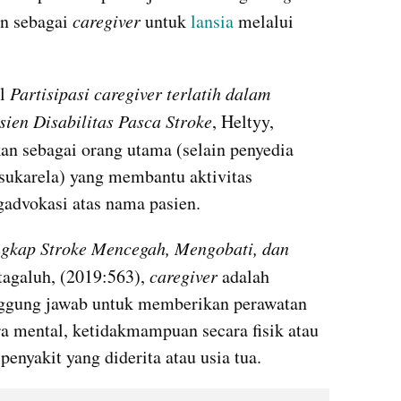
n sebagai 
caregiver 
untuk
 lansia 
melalui 
l
 Partisipasi caregiver terlatih dalam 
ien Disabilitas Pasca Stroke
, Heltyy, 
kan sebagai orang utama (selain penyedia 
 sukarela) yang membantu aktivitas 
gadvokasi atas nama pasien.
gkap Stroke Mencegah, Mengobati, dan 
tagaluh, (2019:563), 
caregiver 
adalah 
ggung jawab untuk memberikan perawatan 
ra mental, ketidakmampuan secara fisik atau 
enyakit yang diderita atau usia tua. 