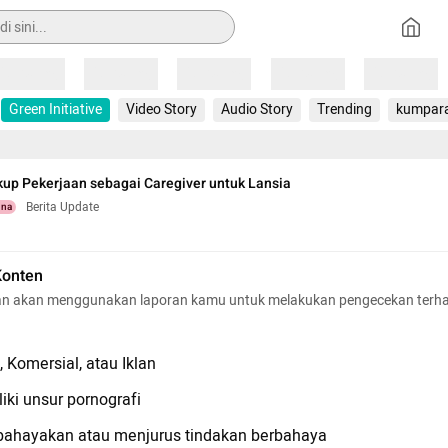
Loading
Loading
Loading
Loading
Loading
Green Initiative
Video Story
Audio Story
Trending
kumpar
up Pekerjaan sebagai Caregiver untuk Lansia
Berita Update
una
Konten
n akan menggunakan laporan kamu untuk melakukan pengecekan terh
 Komersial, atau Iklan
iki unsur pornografi
hayakan atau menjurus tindakan berbahaya