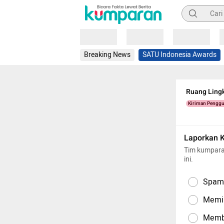
Pencarian
Loading
Loading
Loading
Breaking News
SATU Indonesia Awards
Ruang Lingk
Kiriman Pengg
Laporkan 
Tim kumpara
ini.
Spam,
Memil
Memba