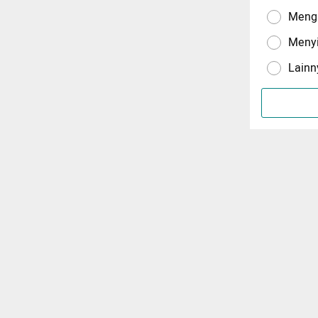
Menga
Meny
Lainn