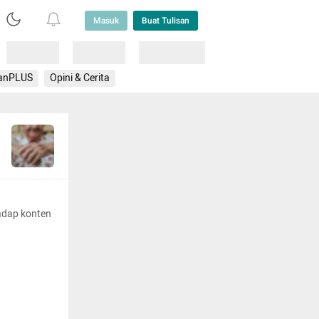
Masuk
Buat Tulisan
Loading
Loading
Lainnya
anPLUS
Opini & Cerita
adap konten