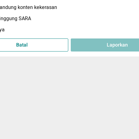
ndung konten kekerasan
inggung SARA
ya
Batal
Laporkan