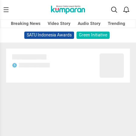
Breaking News
Video Story
Audio Story
Trending
SATU Indonesia Awards
Green Initiative
Sedang memuat...
Sedang memuat...
S