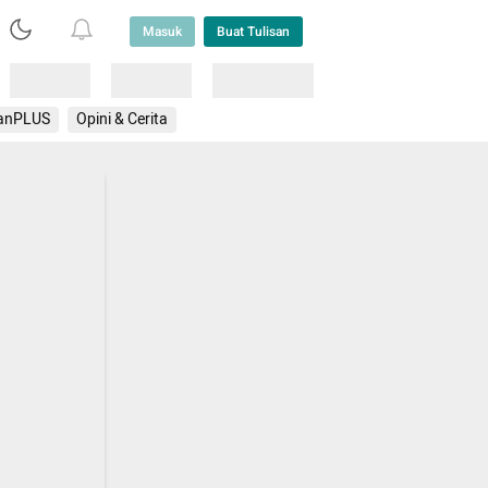
Masuk
Buat Tulisan
Loading
Loading
Lainnya
anPLUS
Opini & Cerita