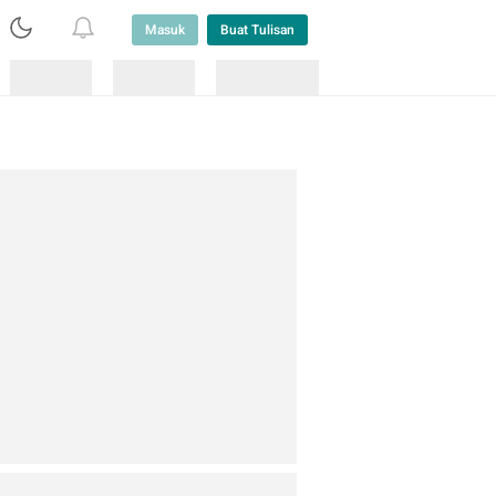
Masuk
Buat Tulisan
Loading
Loading
Lainnya