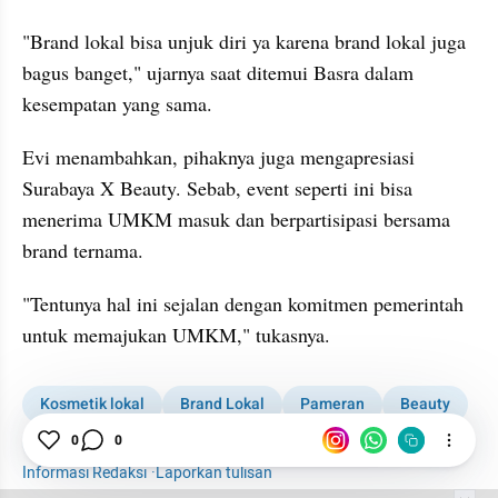
"Brand lokal bisa unjuk diri ya karena brand lokal juga 
bagus banget," ujarnya saat ditemui Basra dalam 
kesempatan yang sama.
Evi menambahkan, pihaknya juga mengapresiasi 
Surabaya X Beauty. Sebab, event seperti ini bisa 
menerima UMKM masuk dan berpartisipasi bersama 
brand ternama.
"Tentunya hal ini sejalan dengan komitmen pemerintah 
untuk memajukan UMKM," tukasnya.
Kosmetik lokal
Brand Lokal
Pameran
Beauty
Surabaya
Merek
Produk Kecantikan
0
0
Informasi Redaksi
·
Laporkan tulisan