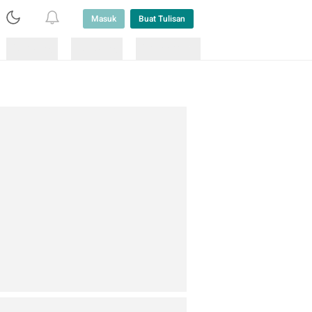
Masuk
Buat Tulisan
Loading
Loading
Lainnya