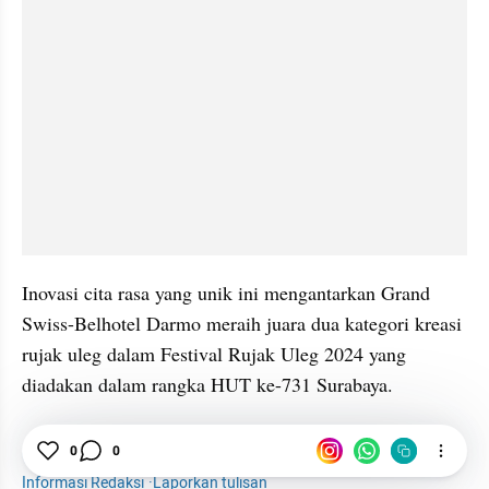
Inovasi cita rasa yang unik ini mengantarkan Grand 
Swiss-Belhotel Darmo meraih juara dua kategori kreasi 
rujak uleg dalam Festival Rujak Uleg 2024 yang 
diadakan dalam rangka HUT ke-731 Surabaya.
0
0
Hotel
Kuliner Surabaya
Surabaya
Buah Naga
Informasi Redaksi
·
Laporkan tulisan