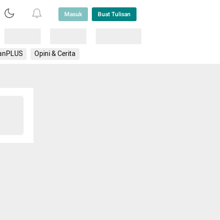
Masuk
Buat Tulisan
Loading
Loading
Lainnya
anPLUS
Opini & Cerita