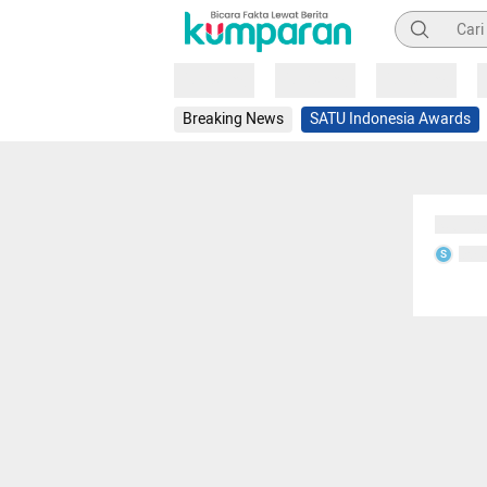
Pencarian
Loading
Loading
Loading
Breaking News
SATU Indonesia Awards
Sedang
Seda
S