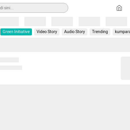
Loading
Loading
Loading
Loading
Loading
Green Initiative
Video Story
Audio Story
Trending
kumpar
 memuat...
ng memuat...