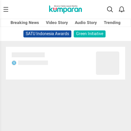
Breaking News
Video Story
Audio Story
Trending
SATU Indonesia Awards
Green Initiative
Sedang memuat...
Sedang memuat...
S