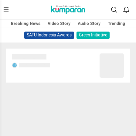
Breaking News
Video Story
Audio Story
Trending
SATU Indonesia Awards
Green Initiative
Sedang memuat...
Sedang memuat...
S