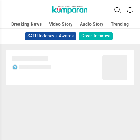
Breaking News
Video Story
Audio Story
Trending
SATU Indonesia Awards
Green Initiative
Sedang memuat...
Sedang memuat...
S