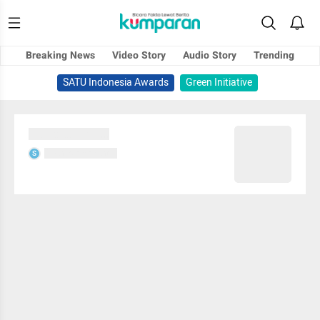
Breaking News
Video Story
Audio Story
Trending
SATU Indonesia Awards
Green Initiative
Sedang memuat...
Sedang memuat...
S