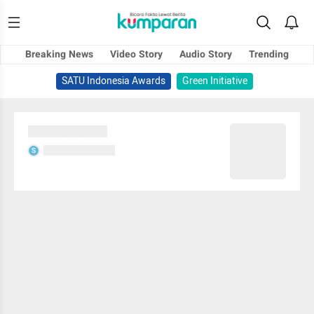
Breaking News
Video Story
Audio Story
Trending
SATU Indonesia Awards
Green Initiative
Sedang memuat...
Sedang memuat...
S