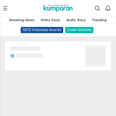
Breaking News
Video Story
Audio Story
Trending
SATU Indonesia Awards
Green Initiative
Sedang memuat...
Sedang memuat...
S