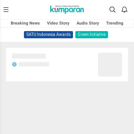
Breaking News
Video Story
Audio Story
Trending
SATU Indonesia Awards
Green Initiative
Sedang memuat...
Sedang memuat...
S