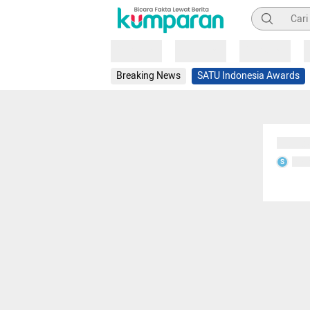
Pencarian
Loading
Loading
Loading
Breaking News
SATU Indonesia Awards
Sedang
Seda
S