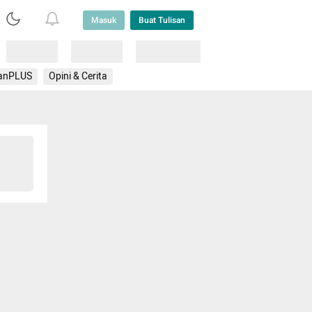
Masuk
Buat Tulisan
Loading
Loading
Lainnya
anPLUS
Opini & Cerita