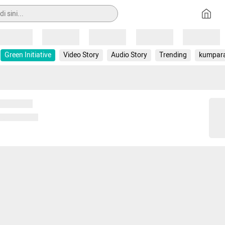
Loading
Loading
Loading
Loading
Loading
Green Initiative
Video Story
Audio Story
Trending
kumpar
 memuat...
ng memuat...