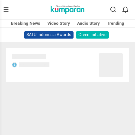
Breaking News
Video Story
Audio Story
Trending
SATU Indonesia Awards
Green Initiative
Sedang memuat...
Sedang memuat...
S