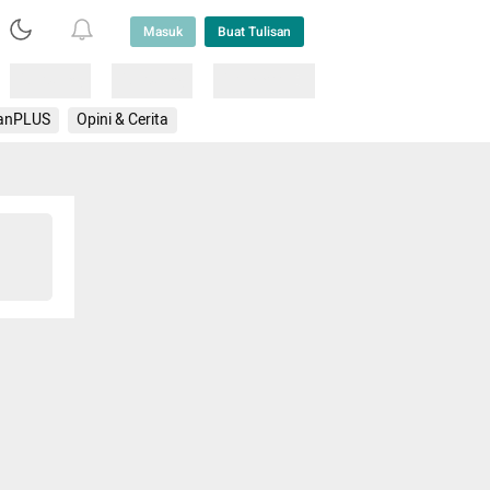
Masuk
Buat Tulisan
Loading
Loading
Lainnya
anPLUS
Opini & Cerita