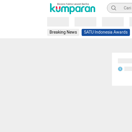
Pencarian
Loading
Loading
Loading
Breaking News
SATU Indonesia Awards
Sedang
Seda
S