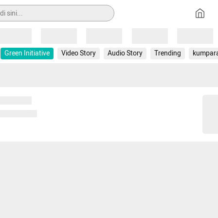
Loading
Loading
Loading
Loading
Loading
Green Initiative
Video Story
Audio Story
Trending
kumpar
 memuat...
ng memuat...