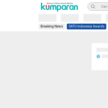
Pencarian
Loading
Loading
Loading
Breaking News
SATU Indonesia Awards
Sedang
Seda
S