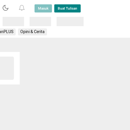
Masuk
Buat Tulisan
Loading
Loading
Lainnya
anPLUS
Opini & Cerita