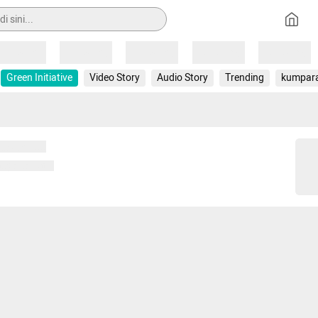
Loading
Loading
Loading
Loading
Loading
Green Initiative
Video Story
Audio Story
Trending
kumpar
 memuat...
ng memuat...