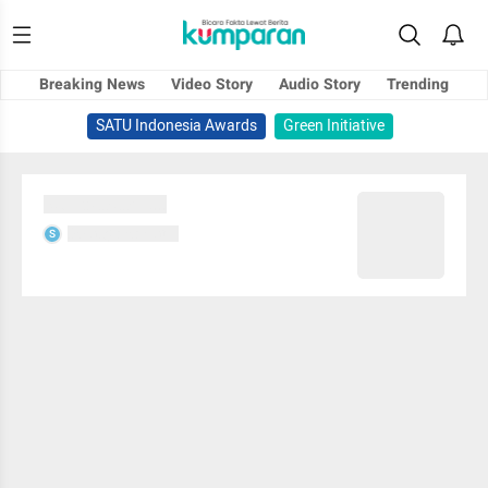
Breaking News
Video Story
Audio Story
Trending
SATU Indonesia Awards
Green Initiative
Sedang memuat...
Sedang memuat...
S