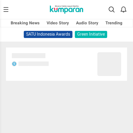
Breaking News
Video Story
Audio Story
Trending
SATU Indonesia Awards
Green Initiative
Sedang memuat...
Sedang memuat...
S